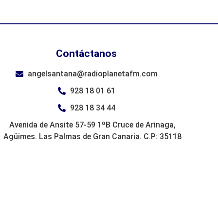
Contáctanos
angelsantana@radioplanetafm.com
928 18 01 61
928 18 34 44
Avenida de Ansite 57-59 1ºB Cruce de Arinaga,
Agüimes. Las Palmas de Gran Canaria. C.P: 35118