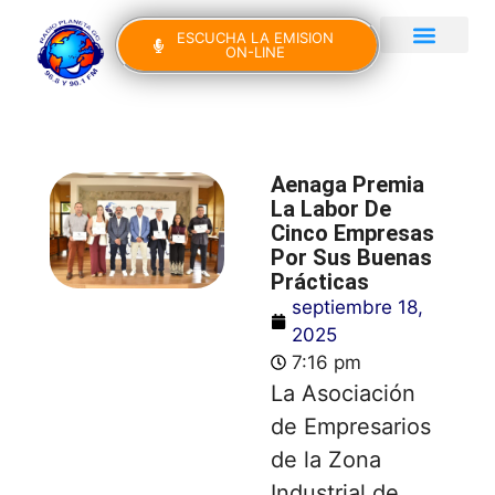
ESCUCHA LA EMISION
ON-LINE
Gran Canaria Noticias
Yo Canto IV Edición
Aenaga Premia
La Labor De
Cinco Empresas
Por Sus Buenas
Prácticas
septiembre 18,
2025
7:16 pm
La Asociación
de Empresarios
de la Zona
Industrial de