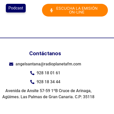
Podcast
ESCUCHA LA EMISIÓN
ON-LINE
Contáctanos
angelsantana@radioplanetafm.com
928 18 01 61
928 18 34 44
Avenida de Ansite 57-59 1ºB Cruce de Arinaga,
Agüimes. Las Palmas de Gran Canaria. C.P: 35118