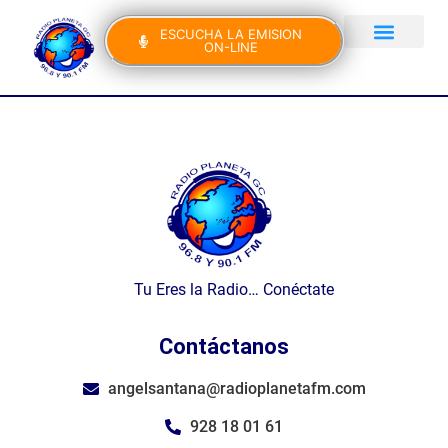
ESCUCHA LA EMISION
ON-LINE
Gran Canaria Noticias
Yo Canto IV Edición
Tu Eres la Radio… Conéctate
Contáctanos
angelsantana@radioplanetafm.com
928 18 01 61