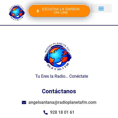
ESCUCHA LA EMISION
ON-LINE
Gran Canaria Noticias
Yo Canto IV Edición
Tu Eres la Radio… Conéctate
Contáctanos
angelsantana@radioplanetafm.com
928 18 01 61