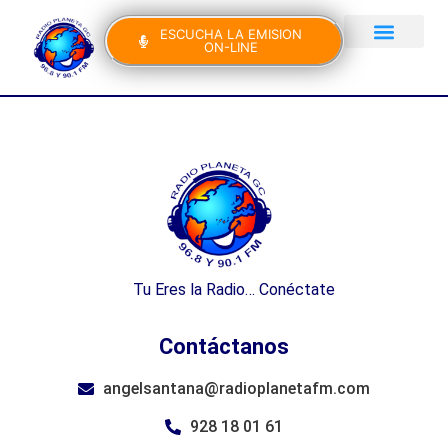
ESCUCHA LA EMISION
ON-LINE
Gran Canaria Noticias
Yo Canto IV Edición
Tu Eres la Radio… Conéctate
Contáctanos
angelsantana@radioplanetafm.com
928 18 01 61